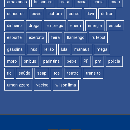
amazonas
bolsonaro
brasil
caixa
cheia
coari
concurso
covid
cultura
curso
davi
detran
dinheiro
droga
emprego
enem
energia
escola
esporte
exército
feira
flamengo
futebol
gasolina
inss
leilão
lula
manaus
mega
moro
onibus
parintins
peixe
PF
pm
policia
rio
saúde
seap
tce
teatro
transito
umanizzare
vacina
wilson lima