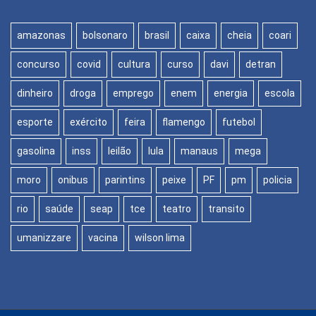
amazonas
bolsonaro
brasil
caixa
cheia
coari
concurso
covid
cultura
curso
davi
detran
dinheiro
droga
emprego
enem
energia
escola
esporte
exército
feira
flamengo
futebol
gasolina
inss
leilão
lula
manaus
mega
moro
onibus
parintins
peixe
PF
pm
policia
rio
saúde
seap
tce
teatro
transito
umanizzare
vacina
wilson lima