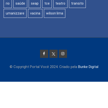
rio
saúde
seap
tce
teatro
transito
umanizzare
vacina
wilson lima
© Copyright Portal Você 2024. Criado pela
Bunke Digital