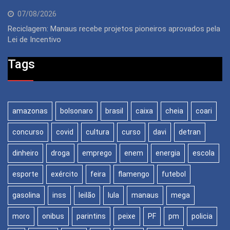
07/08/2026
Reciclagem: Manaus recebe projetos pioneiros aprovados pela
Lei de Incentivo
Tags
amazonas
bolsonaro
brasil
caixa
cheia
coari
concurso
covid
cultura
curso
davi
detran
dinheiro
droga
emprego
enem
energia
escola
esporte
exército
feira
flamengo
futebol
gasolina
inss
leilão
lula
manaus
mega
moro
onibus
parintins
peixe
PF
pm
policia