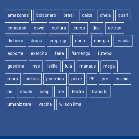
amazonas
bolsonaro
brasil
caixa
cheia
coari
concurso
covid
cultura
curso
davi
detran
dinheiro
droga
emprego
enem
energia
escola
esporte
exército
feira
flamengo
futebol
gasolina
inss
leilão
lula
manaus
mega
moro
onibus
parintins
peixe
PF
pm
policia
rio
saúde
seap
tce
teatro
transito
umanizzare
vacina
wilson lima