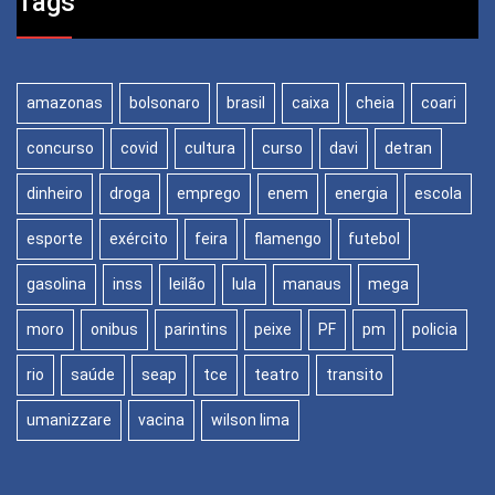
Tags
amazonas
bolsonaro
brasil
caixa
cheia
coari
concurso
covid
cultura
curso
davi
detran
dinheiro
droga
emprego
enem
energia
escola
esporte
exército
feira
flamengo
futebol
gasolina
inss
leilão
lula
manaus
mega
moro
onibus
parintins
peixe
PF
pm
policia
rio
saúde
seap
tce
teatro
transito
umanizzare
vacina
wilson lima