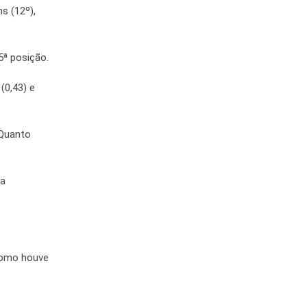
s (12º),
ª posição.
(0,43) e
 Quanto
da
 Como houve