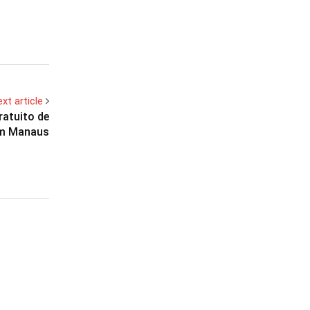
xt article
ratuito de
em Manaus