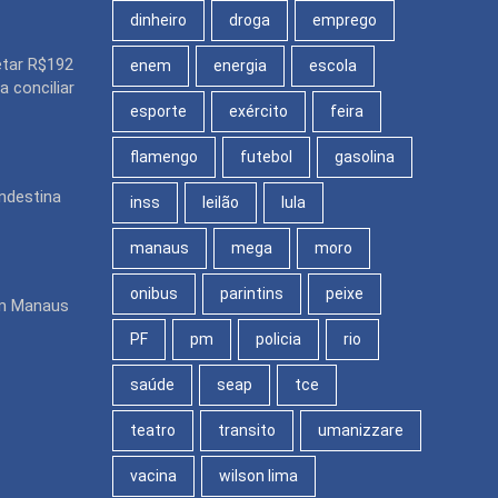
dinheiro
droga
emprego
etar R$192
enem
energia
escola
 conciliar
esporte
exército
feira
flamengo
futebol
gasolina
ndestina
inss
leilão
lula
manaus
mega
moro
onibus
parintins
peixe
em Manaus
PF
pm
policia
rio
saúde
seap
tce
teatro
transito
umanizzare
vacina
wilson lima