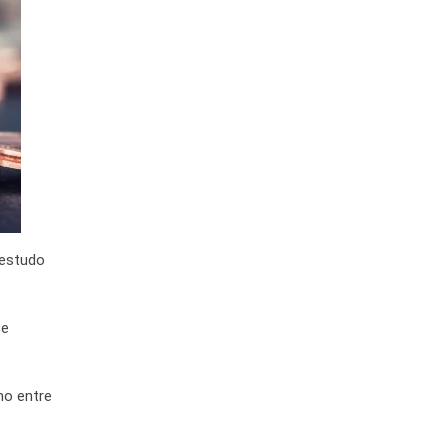
 estudo
 e
ho entre