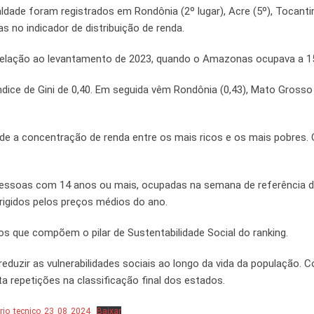
ldade foram registrados em Rondônia (2º lugar), Acre (5º), Tocantin
 no indicador de distribuição de renda.
relação ao levantamento de 2023, quando o Amazonas ocupava a 15
ndice de Gini de 0,40. Em seguida vêm Rondônia (0,43), Mato Grosso 
mede a concentração de renda entre os mais ricos e os mais pobres.
 pessoas com 14 anos ou mais, ocupadas na semana de referência 
rrigidos pelos preços médios do ano.
os que compõem o pilar de Sustentabilidade Social do ranking.
em reduzir as vulnerabilidades sociais ao longo da vida da população.
repetições na classificação final dos estados.
orio_tecnico_23_08_2024
Baixar