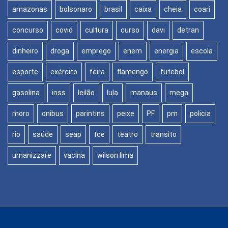
amazonas
bolsonaro
brasil
caixa
cheia
coari
concurso
covid
cultura
curso
davi
detran
dinheiro
droga
emprego
enem
energia
escola
esporte
exército
feira
flamengo
futebol
gasolina
inss
leilão
lula
manaus
mega
moro
onibus
parintins
peixe
PF
pm
policia
rio
saúde
seap
tce
teatro
transito
umanizzare
vacina
wilson lima