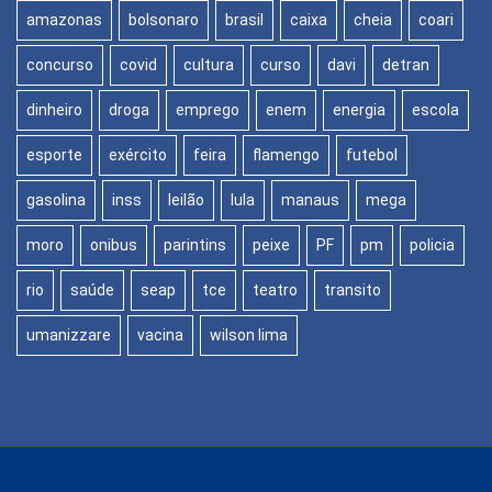
amazonas
bolsonaro
brasil
caixa
cheia
coari
concurso
covid
cultura
curso
davi
detran
dinheiro
droga
emprego
enem
energia
escola
esporte
exército
feira
flamengo
futebol
gasolina
inss
leilão
lula
manaus
mega
moro
onibus
parintins
peixe
PF
pm
policia
rio
saúde
seap
tce
teatro
transito
umanizzare
vacina
wilson lima