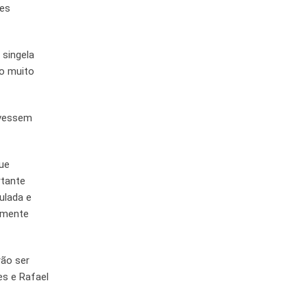
tes
 singela
do muito
ivessem
que
rtante
ulada e
almente
rão ser
es e Rafael