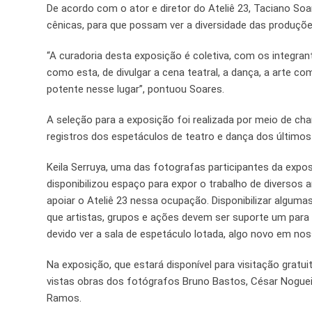
De acordo com o ator e diretor do Ateliê 23, Taciano So
cênicas, para que possam ver a diversidade das produções 
“A curadoria desta exposição é coletiva, com os integra
como esta, de divulgar a cena teatral, a dança, a arte co
potente nesse lugar”, pontuou Soares.
A seleção para a exposição foi realizada por meio de ch
registros dos espetáculos de teatro e dança dos últimos c
Keila Serruya, uma das fotografas participantes da expos
disponibilizou espaço para expor o trabalho de diversos a
apoiar o Ateliê 23 nessa ocupação. Disponibilizar alguma
que artistas, grupos e ações devem ser suporte um para 
devido ver a sala de espetáculo lotada, algo novo em noss
Na exposição, que estará disponível para visitação gratu
vistas obras dos fotógrafos Bruno Bastos, César Nogueir
Ramos.