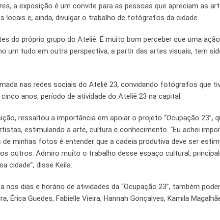
ares, a exposição é um convite para as pessoas que apreciam as ar
locais e, ainda, divulgar o trabalho de fotógrafos da cidade.
ntes do próprio grupo do Ateliê. É muito bom perceber que uma ação
mo um tudo em outra perspectiva, a partir das artes visuais, tem si
amada nas redes sociais do Ateliê 23, convidando fotógrafos que t
inco anos, período de atividade do Ateliê 23 na capital.
ição, ressaltou a importância em apoiar o projeto “Ocupação 23”, 
rtistas, estimulando a arte, cultura e conhecimento. “Eu achei impo
s de minhas fotos é entender que a cadeia produtiva deve ser estim
os outros. Admiro muito o trabalho desse espaço cultural, princip
a cidade”, disse Keila.
ita nos dias e horário de atividades da “Ocupação 23”, também pode
a, Érica Guedes, Fabielle Vieira, Hannah Gonçalves, Kamila Magalhã