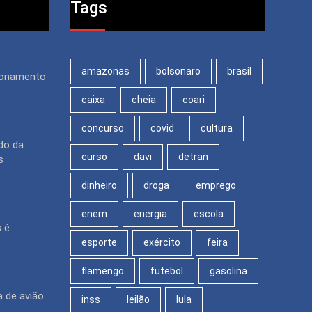
Tags
amazonas
bolsonaro
brasil
ionamento
caixa
cheia
coari
concurso
covid
cultura
do da
curso
davi
detran
s
dinheiro
droga
emprego
enem
energia
escola
s é
esporte
exército
feira
flamengo
futebol
gasolina
a de avião
inss
leilão
lula