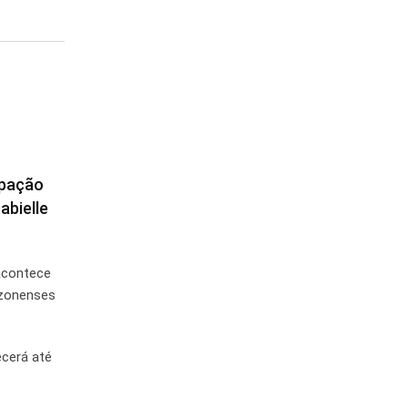
upação
abielle
 acontece
azonenses
ecerá até