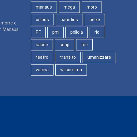
manaus
mega
moro
onibus
parintins
peixe
o morre e
em Manaus
PF
pm
policia
rio
saúde
seap
tce
teatro
transito
umanizzare
vacina
wilson lima