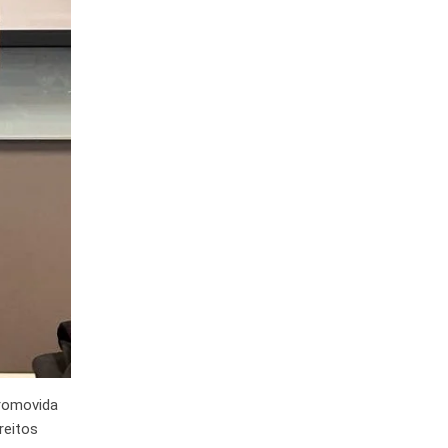
promovida
reitos