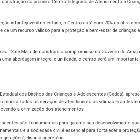
 construção do primeiro Centro Integrado de Atendimento à Crianç
eção infantojuvenil no estado, o Centro está com 70% da obra conc
se de um recurso valioso para a proteção e bem-estar de crianças e
são ao 18 de Maio demonstram o compromisso do Governo do Ama
 uma abordagem integral e unificada, o centro será um importante
 Estadual dos Direitos das Crianças e Adolescentes (Cedca), apres
tro reunirá todos os serviços de atendimento às vítimas e/ou test
romovendo a otimização dos atendimentos.
escentes são fundamentais para garantir seu desenvolvimento sau
namentais e a sociedade civil é essencial para fortalecer a proteçã
 gerações”, disse a secretária