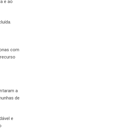
a e ao
luída.
zonas com
 recurso
entaram a
emunhas de
dável e
o