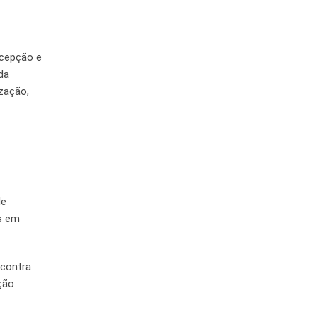
ecepção e
da
ização,
de
s em
 contra
ção