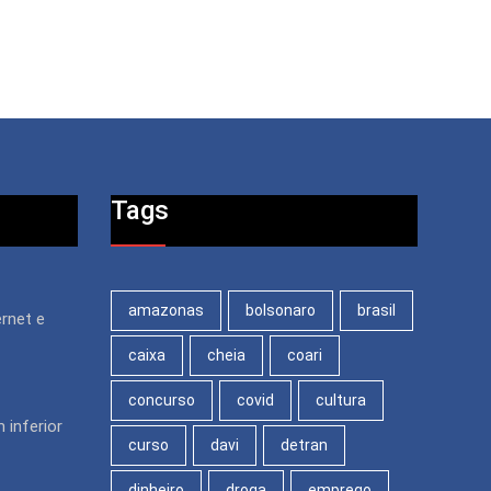
Tags
amazonas
bolsonaro
brasil
rnet e
caixa
cheia
coari
concurso
covid
cultura
 inferior
curso
davi
detran
dinheiro
droga
emprego