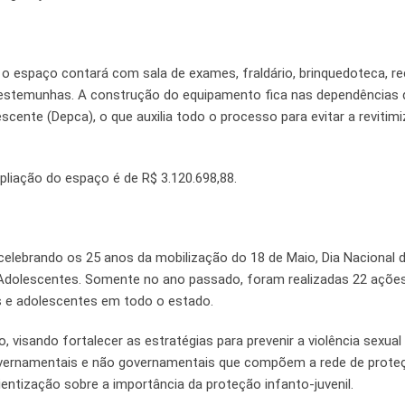
 o espaço contará com sala de exames, fraldário, brinquedoteca, r
 testemunhas. A construção do equipamento fica nas dependências 
scente (Depca), o que auxilia todo o processo para evitar a revitim
liação do espaço é de R$ 3.120.698,88.
ebrando os 25 anos da mobilização do 18 de Maio, Dia Nacional 
 Adolescentes. Somente no ano passado, foram realizadas 22 açõe
as e adolescentes em todo o estado.
, visando fortalecer as estratégias para prevenir a violência sexual
governamentais e não governamentais que compõem a rede de prote
entização sobre a importância da proteção infanto-juvenil.