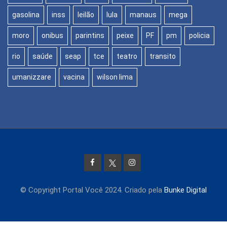
gasolina
inss
leilão
lula
manaus
mega
moro
onibus
parintins
peixe
PF
pm
policia
rio
saúde
seap
tce
teatro
transito
umanizzare
vacina
wilson lima
© Copyright Portal Você 2024. Criado pela
Bunke Digital