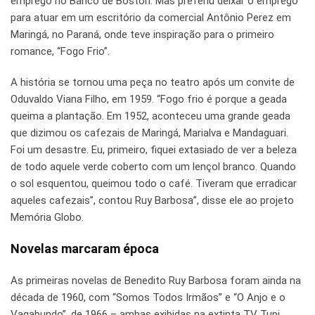
emprego no Banco de Boston. Mas preferiu deixar o emprego
para atuar em um escritório da comercial Antônio Perez em
Maringá, no Paraná, onde teve inspiração para o primeiro
romance, “Fogo Frio”.
A história se tornou uma peça no teatro após um convite de
Oduvaldo Viana Filho, em 1959. “Fogo frio é porque a geada
queima a plantação. Em 1952, aconteceu uma grande geada
que dizimou os cafezais de Maringá, Marialva e Mandaguari.
Foi um desastre. Eu, primeiro, fiquei extasiado de ver a beleza
de todo aquele verde coberto com um lençol branco. Quando
o sol esquentou, queimou todo o café. Tiveram que erradicar
aqueles cafezais”, contou Ruy Barbosa”, disse ele ao projeto
Memória Globo.
Novelas marcaram época
As primeiras novelas de Benedito Ruy Barbosa foram ainda na
década de 1960, com “Somos Todos Irmãos” e “O Anjo e o
Vagabundo”, de 1966 – ambas exibidas na extinta TV Tupi.