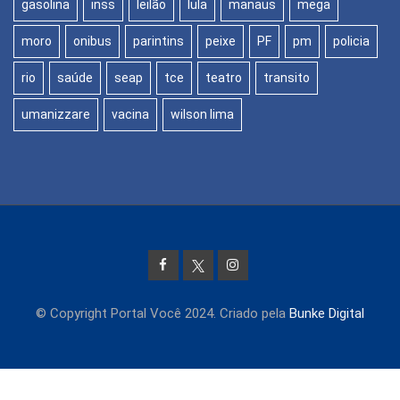
gasolina
inss
leilão
lula
manaus
mega
moro
onibus
parintins
peixe
PF
pm
policia
rio
saúde
seap
tce
teatro
transito
umanizzare
vacina
wilson lima
© Copyright Portal Você 2024. Criado pela
Bunke Digital