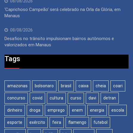
08/08/2026
‘Caprichoso Campeão’ será celebrado na Orla da Glória, em
Manaus
08/08/2026
Desafios no trânsito impulsionam bairros autônomos e
valorizados em Manaus
Tags
amazonas
bolsonaro
brasil
caixa
cheia
coari
concurso
covid
cultura
curso
davi
detran
dinheiro
droga
emprego
enem
energia
escola
esporte
exército
feira
flamengo
futebol