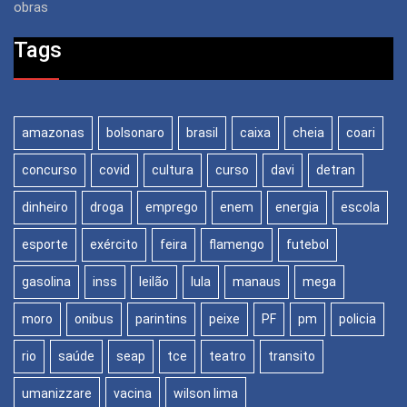
obras
Tags
amazonas
bolsonaro
brasil
caixa
cheia
coari
concurso
covid
cultura
curso
davi
detran
dinheiro
droga
emprego
enem
energia
escola
esporte
exército
feira
flamengo
futebol
gasolina
inss
leilão
lula
manaus
mega
moro
onibus
parintins
peixe
PF
pm
policia
rio
saúde
seap
tce
teatro
transito
umanizzare
vacina
wilson lima