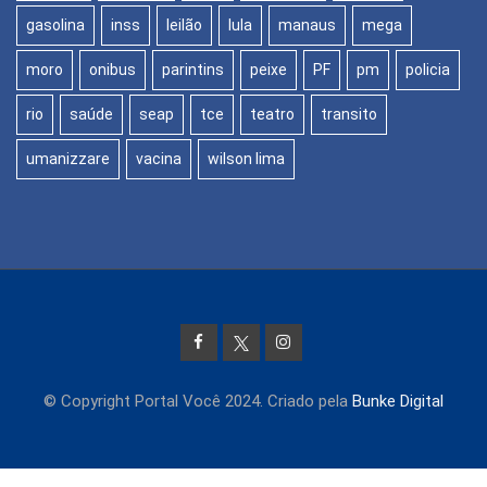
gasolina
inss
leilão
lula
manaus
mega
moro
onibus
parintins
peixe
PF
pm
policia
rio
saúde
seap
tce
teatro
transito
umanizzare
vacina
wilson lima
© Copyright Portal Você 2024. Criado pela
Bunke Digital