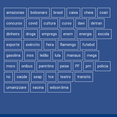
amazonas
bolsonaro
brasil
caixa
cheia
coari
concurso
covid
cultura
curso
davi
detran
dinheiro
droga
emprego
enem
energia
escola
esporte
exército
feira
flamengo
futebol
gasolina
inss
leilão
lula
manaus
mega
moro
onibus
parintins
peixe
PF
pm
policia
rio
saúde
seap
tce
teatro
transito
umanizzare
vacina
wilson lima