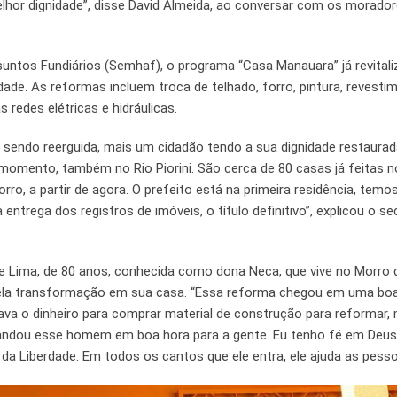
elhor dignidade”, disse David Almeida, ao conversar com os morado
untos Fundiários (Semhaf), o programa “Casa Manauara” já revital
ade. As reformas incluem troca de telhado, forro, pintura, revesti
 redes elétricas e hidráulicas.
endo reerguida, mais um cidadão tendo a sua dignidade restaurad
omento, também no Rio Piorini. São cerca de 80 casas já feitas n
ro, a partir de agora. O prefeito está na primeira residência, temo
 entrega dos registros de imóveis, o título definitivo”, explicou o se
de Lima, de 80 anos, conhecida como dona Neca, que vive no Morro 
pela transformação em sua casa. “Essa reforma chegou em uma boa
egava o dinheiro para comprar material de construção para reformar,
mandou esse homem em boa hora para a gente. Eu tenho fé em Deus
o da Liberdade. Em todos os cantos que ele entra, ele ajuda as pesso