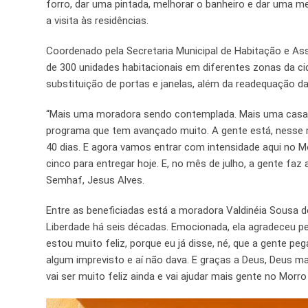
forro, dar uma pintada, melhorar o banheiro e dar uma m
a visita às residências.
Coordenado pela Secretaria Municipal de Habitação e Ass
de 300 unidades habitacionais em diferentes zonas da cid
substituição de portas e janelas, além da readequação das
“Mais uma moradora sendo contemplada. Mais uma casa s
programa que tem avançado muito. A gente está, nesse m
40 dias. E agora vamos entrar com intensidade aqui no Mor
cinco para entregar hoje. E, no mês de julho, a gente faz a
Semhaf, Jesus Alves.
Entre as beneficiadas está a moradora Valdinéia Sousa 
Liberdade há seis décadas. Emocionada, ela agradeceu 
estou muito feliz, porque eu já disse, né, que a gente p
algum imprevisto e aí não dava. E graças a Deus, Deus 
vai ser muito feliz ainda e vai ajudar mais gente no Morr