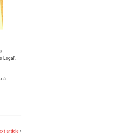
a
 Legal”,
o à
xt article