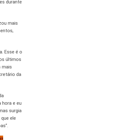
res durante
izou mais
mentos,
a. Esse é o
os últimos
s mais
cretário da
da
 hora e eu
 mas surgia
 que ele
as”.