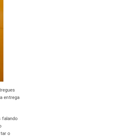
tregues
 a entrega
s falando
o
itar o