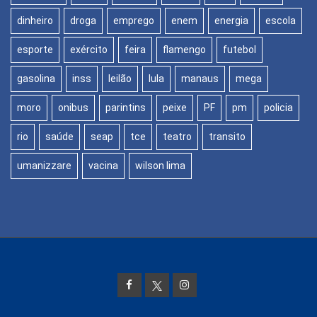
dinheiro
droga
emprego
enem
energia
escola
esporte
exército
feira
flamengo
futebol
gasolina
inss
leilão
lula
manaus
mega
moro
onibus
parintins
peixe
PF
pm
policia
rio
saúde
seap
tce
teatro
transito
umanizzare
vacina
wilson lima