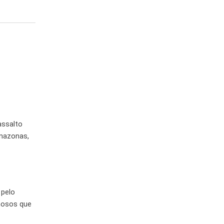
assalto
Amazonas,
 pelo
inosos que