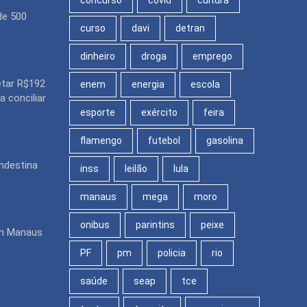
concurso
covid
cultura
de 500
curso
davi
detran
dinheiro
droga
emprego
etar R$192
enem
energia
escola
 conciliar
esporte
exército
feira
flamengo
futebol
gasolina
ndestina
inss
leilão
lula
manaus
mega
moro
onibus
parintins
peixe
em Manaus
PF
pm
policia
rio
saúde
seap
tce