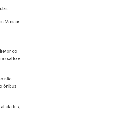
lar.
 em Manaus.
iretor do
 assalto e
as não
 o ônibus
 abalados,