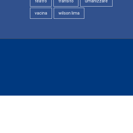
teatro
transito
umanizzare
vacina
wilson lima