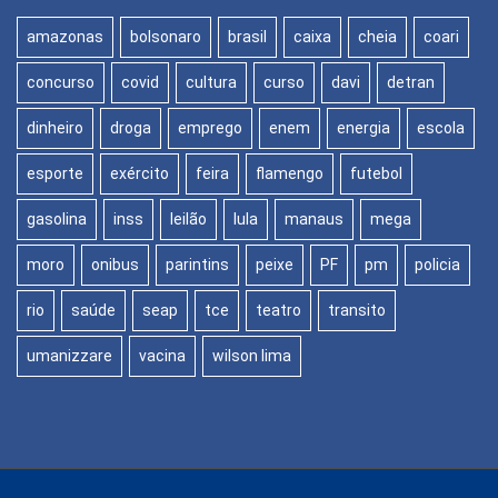
amazonas
bolsonaro
brasil
caixa
cheia
coari
concurso
covid
cultura
curso
davi
detran
dinheiro
droga
emprego
enem
energia
escola
esporte
exército
feira
flamengo
futebol
gasolina
inss
leilão
lula
manaus
mega
moro
onibus
parintins
peixe
PF
pm
policia
rio
saúde
seap
tce
teatro
transito
umanizzare
vacina
wilson lima