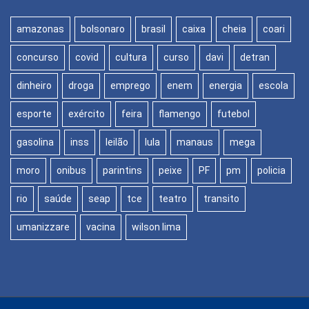
amazonas
bolsonaro
brasil
caixa
cheia
coari
concurso
covid
cultura
curso
davi
detran
dinheiro
droga
emprego
enem
energia
escola
esporte
exército
feira
flamengo
futebol
gasolina
inss
leilão
lula
manaus
mega
moro
onibus
parintins
peixe
PF
pm
policia
rio
saúde
seap
tce
teatro
transito
umanizzare
vacina
wilson lima