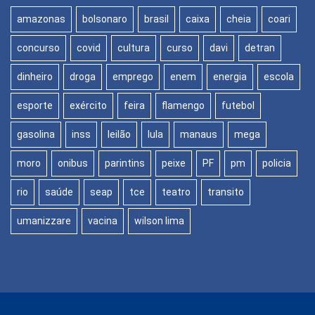
amazonas
bolsonaro
brasil
caixa
cheia
coari
concurso
covid
cultura
curso
davi
detran
dinheiro
droga
emprego
enem
energia
escola
esporte
exército
feira
flamengo
futebol
gasolina
inss
leilão
lula
manaus
mega
moro
onibus
parintins
peixe
PF
pm
policia
rio
saúde
seap
tce
teatro
transito
umanizzare
vacina
wilson lima