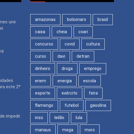
amazonas
bolsonaro
brasil
mes une
us
caixa
cheia
coari
concurso
covid
cultura
rá
curso
davi
detran
dinheiro
droga
emprego
nidades
enem
energia
escola
ara este 2º
esporte
exército
feira
flamengo
futebol
gasolina
de impedir
inss
leilão
lula
manaus
mega
moro