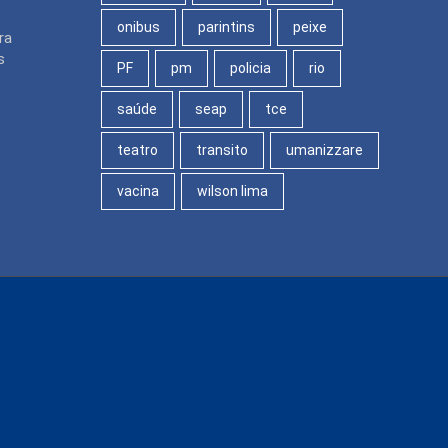
onibus
parintins
peixe
ra
s
PF
pm
policia
rio
saúde
seap
tce
teatro
transito
umanizzare
vacina
wilson lima