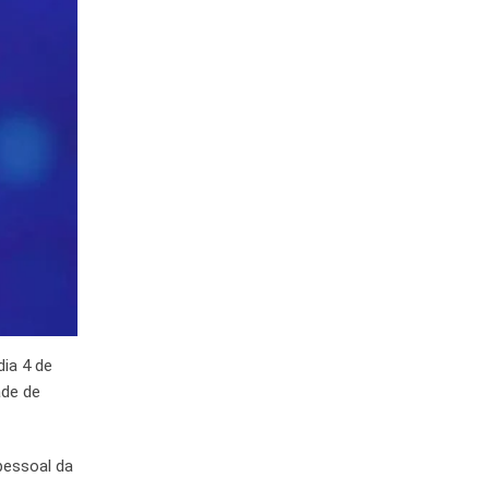
dia 4 de
ade de
pessoal da