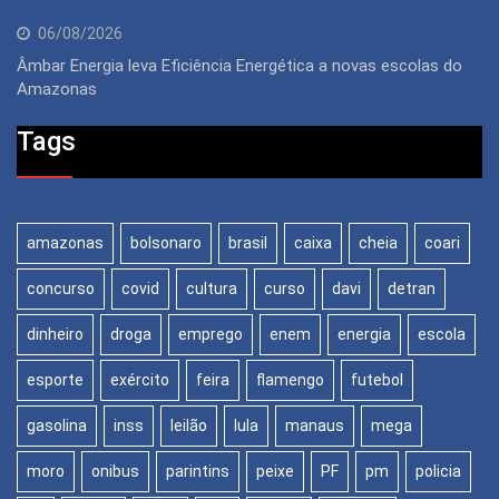
06/08/2026
Âmbar Energia leva Eficiência Energética a novas escolas do
Amazonas
Tags
amazonas
bolsonaro
brasil
caixa
cheia
coari
concurso
covid
cultura
curso
davi
detran
dinheiro
droga
emprego
enem
energia
escola
esporte
exército
feira
flamengo
futebol
gasolina
inss
leilão
lula
manaus
mega
moro
onibus
parintins
peixe
PF
pm
policia