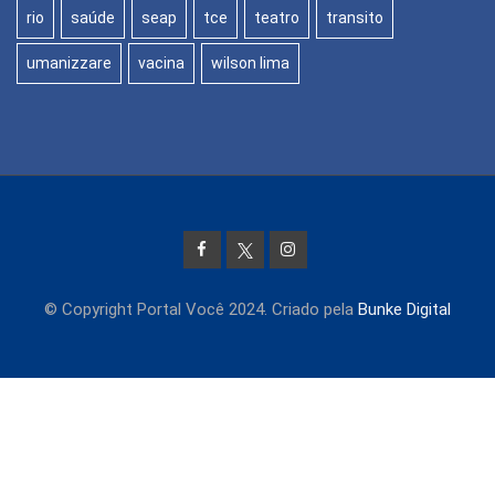
rio
saúde
seap
tce
teatro
transito
umanizzare
vacina
wilson lima
© Copyright Portal Você 2024. Criado pela
Bunke Digital