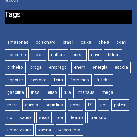
Tags
amazonas
bolsonaro
brasil
caixa
cheia
coari
concurso
covid
cultura
curso
davi
detran
dinheiro
droga
emprego
enem
energia
escola
esporte
exército
feira
flamengo
futebol
gasolina
inss
leilão
lula
manaus
mega
moro
onibus
parintins
peixe
PF
pm
policia
rio
saúde
seap
tce
teatro
transito
umanizzare
vacina
wilson lima