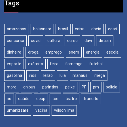
Tags
amazonas
bolsonaro
brasil
caixa
cheia
coari
concurso
covid
cultura
curso
davi
detran
dinheiro
droga
emprego
enem
energia
escola
esporte
exército
feira
flamengo
futebol
gasolina
inss
leilão
lula
manaus
mega
moro
onibus
parintins
peixe
PF
pm
policia
rio
saúde
seap
tce
teatro
transito
umanizzare
vacina
wilson lima