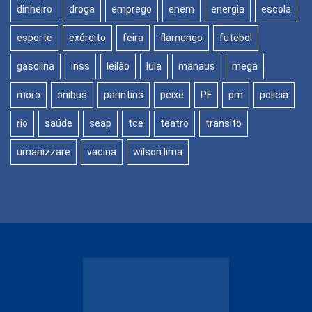
dinheiro
droga
emprego
enem
energia
escola
esporte
exército
feira
flamengo
futebol
gasolina
inss
leilão
lula
manaus
mega
moro
onibus
parintins
peixe
PF
pm
policia
rio
saúde
seap
tce
teatro
transito
umanizzare
vacina
wilson lima