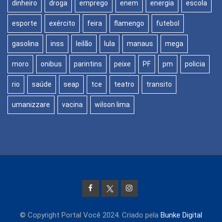
dinheiro
droga
emprego
enem
energia
escola
esporte
exército
feira
flamengo
futebol
gasolina
inss
leilão
lula
manaus
mega
moro
onibus
parintins
peixe
PF
pm
policia
rio
saúde
seap
tce
teatro
transito
umanizzare
vacina
wilson lima
© Copyright Portal Você 2024. Criado pela
Bunke Digital