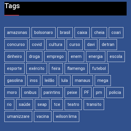
Tags
amazonas
bolsonaro
brasil
caixa
cheia
coari
concurso
covid
cultura
curso
davi
detran
dinheiro
droga
emprego
enem
energia
escola
esporte
exército
feira
flamengo
futebol
gasolina
inss
leilão
lula
manaus
mega
moro
onibus
parintins
peixe
PF
pm
policia
rio
saúde
seap
tce
teatro
transito
umanizzare
vacina
wilson lima