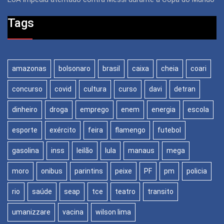
Tags
amazonas
bolsonaro
brasil
caixa
cheia
coari
concurso
covid
cultura
curso
davi
detran
dinheiro
droga
emprego
enem
energia
escola
esporte
exército
feira
flamengo
futebol
gasolina
inss
leilão
lula
manaus
mega
moro
onibus
parintins
peixe
PF
pm
policia
rio
saúde
seap
tce
teatro
transito
umanizzare
vacina
wilson lima