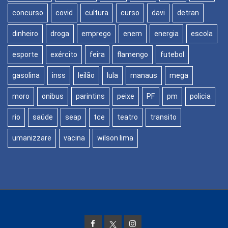
concurso
covid
cultura
curso
davi
detran
dinheiro
droga
emprego
enem
energia
escola
esporte
exército
feira
flamengo
futebol
gasolina
inss
leilão
lula
manaus
mega
moro
onibus
parintins
peixe
PF
pm
policia
rio
saúde
seap
tce
teatro
transito
umanizzare
vacina
wilson lima