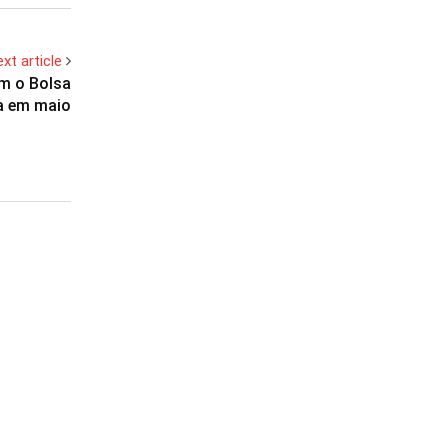
xt article
am o Bolsa
a em maio