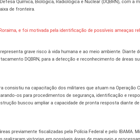
efesa Química, Biológica, Radiológica e Nuclear (DQBRN), com a m
ixa de fronteira.
 Roraima, e foi motivada pela identificação de possíveis ameaças r
l, representa grave risco à vida humana e ao meio ambiente. Diante 
stacamento DQBRN, para a detecção e reconhecimento de áreas su
ra consistiu na capacitação dos militares que atuam na Operação Ca
arando-os para procedimentos de segurança, identificação e resp
nstrução buscou ampliar a capacidade de pronta resposta diante d
as previamente fiscalizadas pela Polícia Federal e pelo IBAMA. Mil
s realizaram vistorias em possíveis áreas de manuseio e process