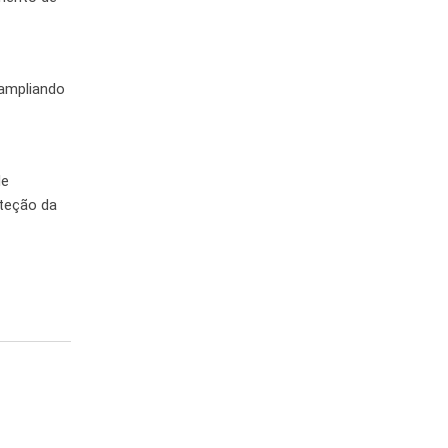
 ampliando
de
oteção da