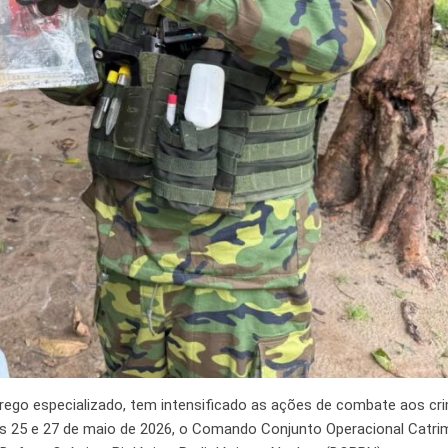
mprego especializado, tem intensificado as ações de combate aos cr
as 25 e 27 de maio de 2026, o Comando Conjunto Operacional Catrim