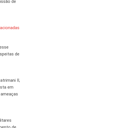
issão de
elacionadas
desse
speitas de
trimani II,
osta em
e ameaças
itares
amento de