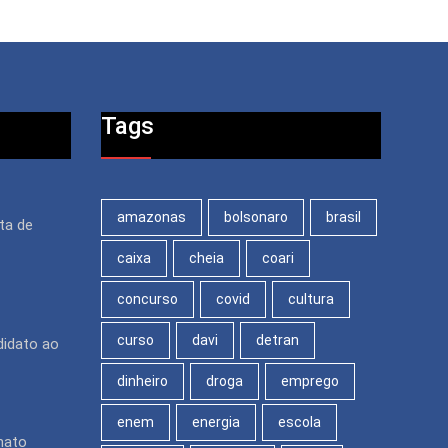
Tags
amazonas
bolsonaro
brasil
ita de
caixa
cheia
coari
concurso
covid
cultura
curso
davi
detran
didato ao
dinheiro
droga
emprego
enem
energia
escola
nato