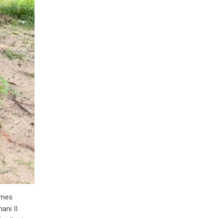
imes
ani II