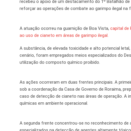
recebeu o apoio de um destacamento do 1º Batalhão de D
reforçar as operações de combate ao garimpo ilegal na fa
A atuação ocorreu na guarnição de Boa Vista,
capital de
ao uso de cianeto em áreas de garimpo ilegal.
A substância, de elevada toxicidade e alto potencial leta
cenário, foram empregados meios especializados do De
utilização do composto químico proibido.
As ações ocorreram em duas frentes principais. A primei
sob a coordenação da Casa de Governo de Roraima, prep
caso de detecção de cianeto nas áreas de operação. A i
químicas em ambiente operacional.
A segunda frente concentrou-se no reconhecimento de áre
especializados na detecção de agentes altamente tóxico