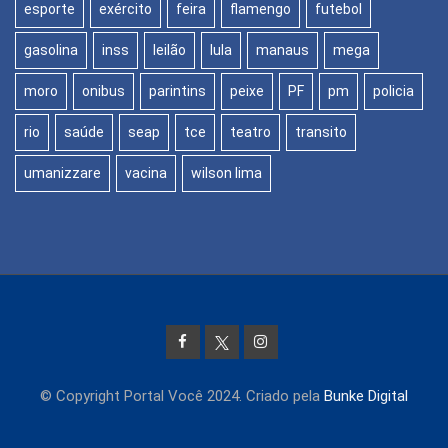
esporte
exército
feira
flamengo
futebol
gasolina
inss
leilão
lula
manaus
mega
moro
onibus
parintins
peixe
PF
pm
policia
rio
saúde
seap
tce
teatro
transito
umanizzare
vacina
wilson lima
© Copyright Portal Você 2024. Criado pela
Bunke Digital