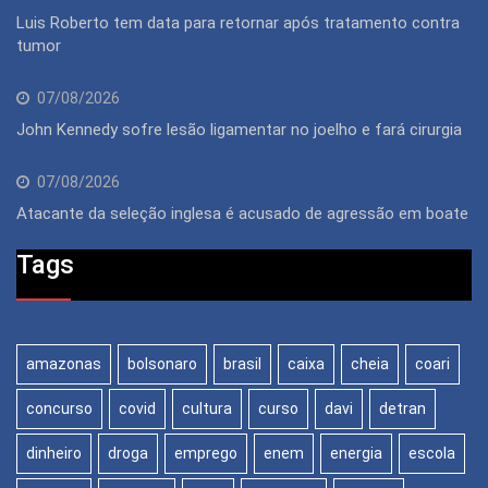
Luis Roberto tem data para retornar após tratamento contra
tumor
07/08/2026
John Kennedy sofre lesão ligamentar no joelho e fará cirurgia
07/08/2026
Atacante da seleção inglesa é acusado de agressão em boate
Tags
amazonas
bolsonaro
brasil
caixa
cheia
coari
concurso
covid
cultura
curso
davi
detran
dinheiro
droga
emprego
enem
energia
escola