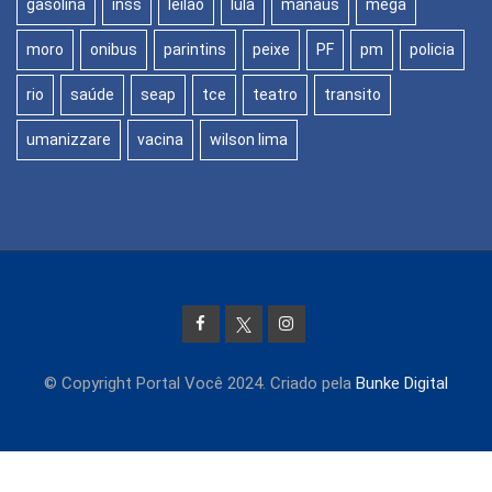
gasolina
inss
leilão
lula
manaus
mega
moro
onibus
parintins
peixe
PF
pm
policia
rio
saúde
seap
tce
teatro
transito
umanizzare
vacina
wilson lima
© Copyright Portal Você 2024. Criado pela
Bunke Digital