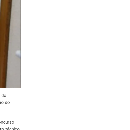
s do
ão do
oncurso
ro técnico,