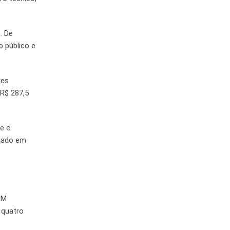
. De
 público e
res
 R$ 287,5
te o
imado em
AM
 quatro