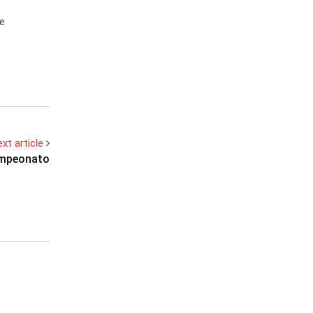
e
xt article
ampeonato