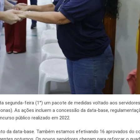
ta segunda-feira (1°) um pacote de medidas voltado aos servidore
onas). As ações incluem a concessão da data-base, regulamentaç
ncurso público realizado em 2022.
nto da data-base. Também estamos efetivando 16 aprovados do c
gentes noturnos. Os novos servidores chegam para reforçar o quad