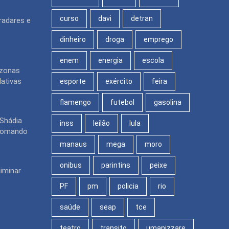
curso
davi
detran
radares e
dinheiro
droga
emprego
enem
energia
escola
azonas
lativas
esporte
exército
feira
flamengo
futebol
gasolina
 Shádia
inss
leilão
lula
 comando
manaus
mega
moro
onibus
parintins
peixe
liminar
PF
pm
policia
rio
saúde
seap
tce
teatro
transito
umanizzare