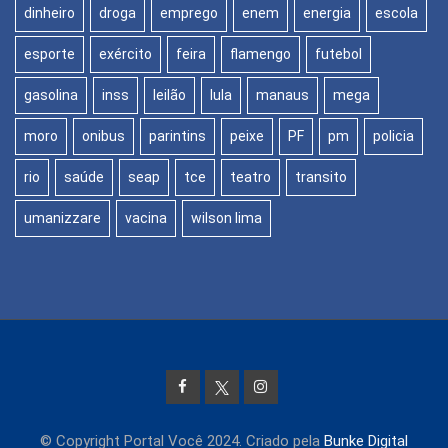
dinheiro
droga
emprego
enem
energia
escola
esporte
exército
feira
flamengo
futebol
gasolina
inss
leilão
lula
manaus
mega
moro
onibus
parintins
peixe
PF
pm
policia
rio
saúde
seap
tce
teatro
transito
umanizzare
vacina
wilson lima
© Copyright Portal Você 2024. Criado pela
Bunke Digital