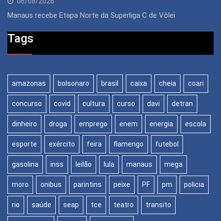
06/08/2026
Manaus recebe Etapa Norte da Superliga C de Vôlei
Tags
amazonas
bolsonaro
brasil
caixa
cheia
coari
concurso
covid
cultura
curso
davi
detran
dinheiro
droga
emprego
enem
energia
escola
esporte
exército
feira
flamengo
futebol
gasolina
inss
leilão
lula
manaus
mega
moro
onibus
parintins
peixe
PF
pm
policia
rio
saúde
seap
tce
teatro
transito