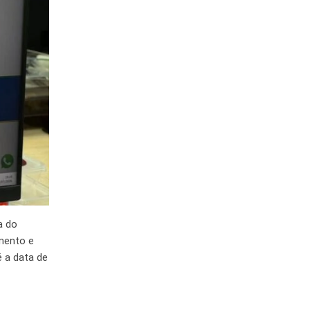
a do
amento e
é a data de