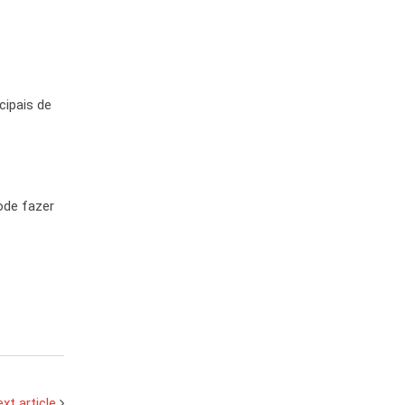
cipais de
ode fazer
xt article