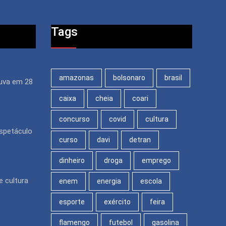
Tags
amazonas
bolsonaro
brasil
uva em 28
caixa
cheia
coari
concurso
covid
cultura
espetáculo
curso
davi
detran
dinheiro
droga
emprego
e cultura
enem
energia
escola
esporte
exército
feira
flamengo
futebol
gasolina