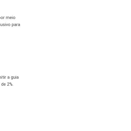
 por meio
usivo para
tir a guia
 de 2%.