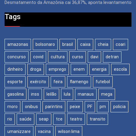
Desmatamento da Amazônia cai 36,87%, aponta levantamento
Tags
amazonas
bolsonaro
brasil
caixa
cheia
coari
concurso
covid
cultura
curso
davi
detran
dinheiro
droga
emprego
enem
energia
escola
esporte
exército
feira
flamengo
futebol
gasolina
inss
leilão
lula
manaus
mega
moro
onibus
parintins
peixe
PF
pm
policia
rio
saúde
seap
tce
teatro
transito
umanizzare
vacina
wilson lima