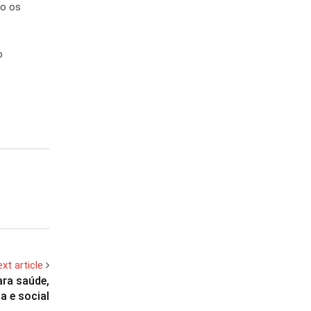
ão os
o
xt article
ara saúde,
a e social