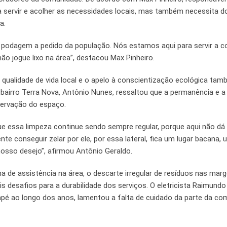
ra servir e acolher as necessidades locais, mas também necessita d
a.
 podagem a pedido da população. Nós estamos aqui para servir a 
o jogue lixo na área”, destacou Max Pinheiro.
a qualidade de vida local e o apelo à conscientização ecológica ta
o bairro Terra Nova, Antônio Nunes, ressaltou que a permanência e a
servação do espaço.
e essa limpeza continue sendo sempre regular, porque aqui não dá 
te conseguir zelar por ele, por essa lateral, fica um lugar bacana, 
osso desejo”, afirmou Antônio Geraldo.
de assistência na área, o descarte irregular de resíduos nas mar
is desafios para a durabilidade dos serviços. O eletricista Raimund
pé ao longo dos anos, lamentou a falta de cuidado da parte da co