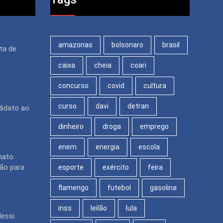
amazonas
bolsonaro
brasil
ita de
caixa
cheia
coari
concurso
covid
cultura
curso
davi
detran
didato ao
dinheiro
droga
emprego
enem
energia
escola
nato
ção para
esporte
exército
feira
flamengo
futebol
gasolina
inss
leilão
lula
Messi