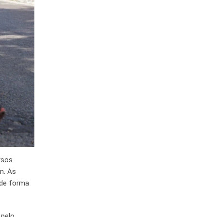
rsos
m. As
 de forma
 pelo