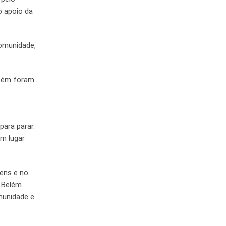
o apoio da
comunidade,
mbém foram
para parar.
um lugar
gens e no
o Belém
munidade e