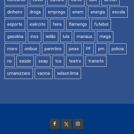
dinheiro
droga
emprego
enem
energia
escola
esporte
exército
feira
flamengo
futebol
gasolina
inss
leilão
lula
manaus
mega
moro
onibus
parintins
peixe
PF
pm
policia
rio
saúde
seap
tce
teatro
transito
umanizzare
vacina
wilson lima