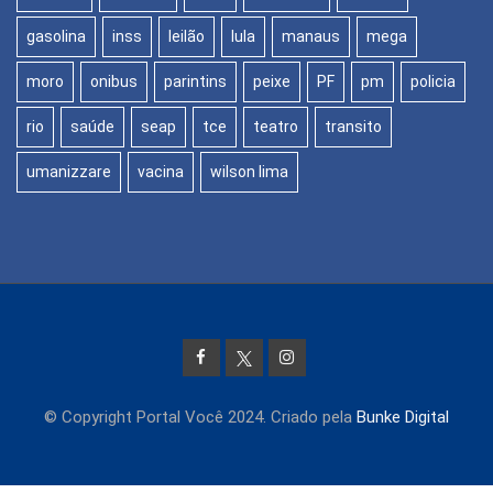
gasolina
inss
leilão
lula
manaus
mega
moro
onibus
parintins
peixe
PF
pm
policia
rio
saúde
seap
tce
teatro
transito
umanizzare
vacina
wilson lima
© Copyright Portal Você 2024. Criado pela
Bunke Digital