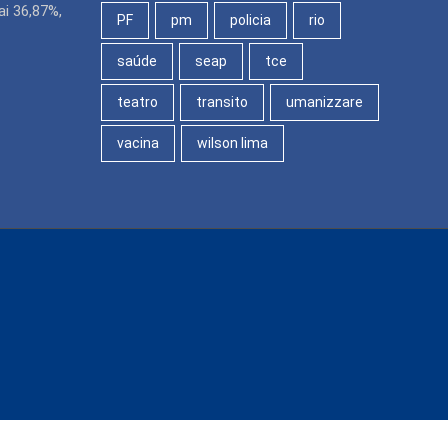
i 36,87%,
PF
pm
policia
rio
saúde
seap
tce
teatro
transito
umanizzare
vacina
wilson lima