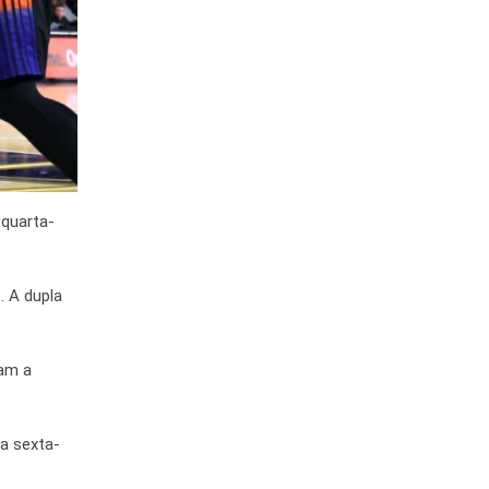
 quarta-
. A dupla
ram a
ta sexta-