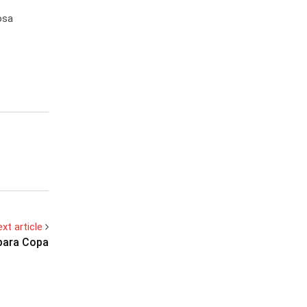
osa
xt article
 para Copa