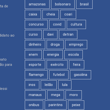
amazonas
bolsonaro
brasil
ita de
caixa
cheia
coari
concurso
covid
cultura
curso
davi
detran
didato ao
dinheiro
droga
emprego
enem
energia
escola
nato
ção para
esporte
exército
feira
flamengo
futebol
gasolina
inss
leilão
lula
Messi
manaus
mega
moro
onibus
parintins
peixe