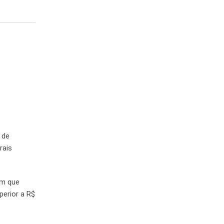
 de
rais
em que
perior a R$