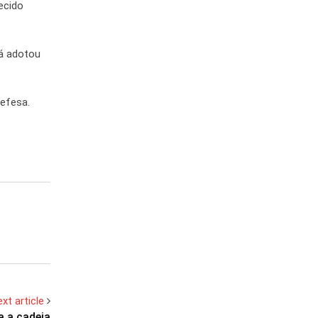
ecido
já adotou
defesa.
xt article
a a cadeia