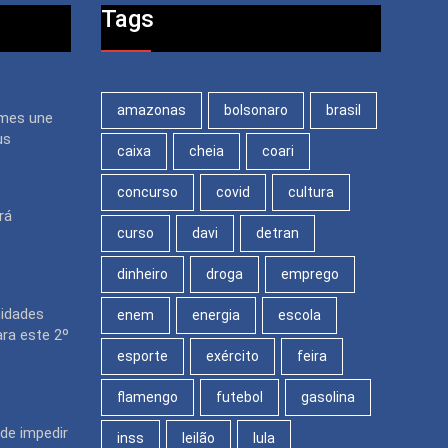
Tags
amazonas
bolsonaro
brasil
mes une
us
caixa
cheia
coari
concurso
covid
cultura
rá
curso
davi
detran
dinheiro
droga
emprego
nidades
enem
energia
escola
ara este 2º
esporte
exército
feira
flamengo
futebol
gasolina
de impedir
inss
leilão
lula