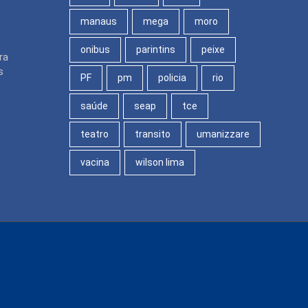
manaus
mega
moro
onibus
parintins
peixe
ra
s
PF
pm
policia
rio
saúde
seap
tce
teatro
transito
umanizzare
vacina
wilson lima