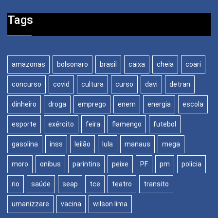
Tags
amazonas
bolsonaro
brasil
caixa
cheia
coari
concurso
covid
cultura
curso
davi
detran
dinheiro
droga
emprego
enem
energia
escola
esporte
exército
feira
flamengo
futebol
gasolina
inss
leilão
lula
manaus
mega
moro
onibus
parintins
peixe
PF
pm
policia
rio
saúde
seap
tce
teatro
transito
umanizzare
vacina
wilson lima