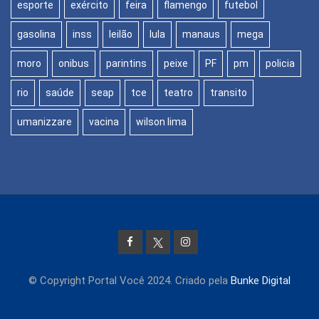
esporte
exército
feira
flamengo
futebol
gasolina
inss
leilão
lula
manaus
mega
moro
onibus
parintins
peixe
PF
pm
policia
rio
saúde
seap
tce
teatro
transito
umanizzare
vacina
wilson lima
© Copyright Portal Você 2024. Criado pela
Bunke Digital