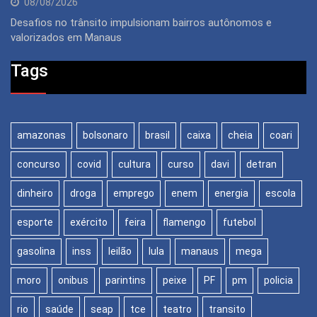
08/08/2026
Desafios no trânsito impulsionam bairros autônomos e
valorizados em Manaus
Tags
amazonas
bolsonaro
brasil
caixa
cheia
coari
concurso
covid
cultura
curso
davi
detran
dinheiro
droga
emprego
enem
energia
escola
esporte
exército
feira
flamengo
futebol
gasolina
inss
leilão
lula
manaus
mega
moro
onibus
parintins
peixe
PF
pm
policia
rio
saúde
seap
tce
teatro
transito