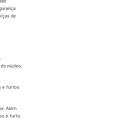
das
egurança
orças de
e
 do núcleo,
 e furtos
se. Além
bo e furto