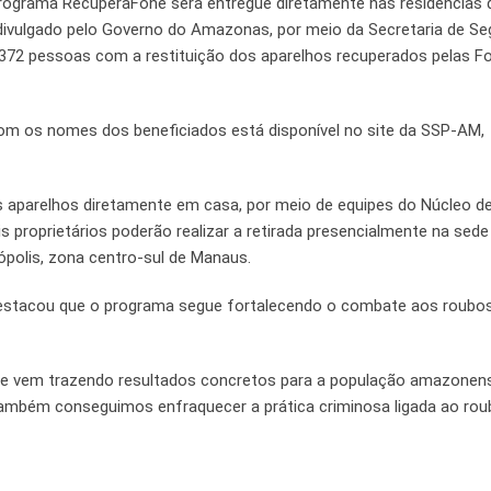
 Programa RecuperaFone será entregue diretamente nas residências 
 divulgado pelo Governo do Amazonas, por meio da Secretaria de S
72 pessoas com a restituição dos aparelhos recuperados pelas F
com os nomes dos beneficiados está disponível no site da SSP-AM,
 aparelhos diretamente em casa, por meio de equipes do Núcleo d
s proprietários poderão realizar a retirada presencialmente na sede
nópolis, zona centro-sul de Manaus.
 destacou que o programa segue fortalecendo o combate aos roubos
ue vem trazendo resultados concretos para a população amazonen
 também conseguimos enfraquecer a prática criminosa ligada ao rou