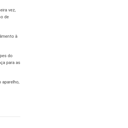
eira vez,
so de
ndimento à
ipes do
nça para as
 aparelho,