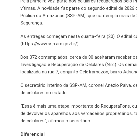
Pela primeira vez, parte dos celulares recuperados pelo
vítimas. A novidade faz parte do segundo edital de 2026
Pública do Amazonas (SSP-AM), que contempla mais de 3
Segurança.
As entregas começam nesta quarta-feira (20). O edital 
(https://www.ssp.am.gov.br/).
Dos 372 contemplados, cerca de 80 aceitaram receber os
Investigação e Recuperação de Celulares (Nirc). Os demai
localizada na rua 7, conjunto Celetramazon, bairro Adria
O secretário interino da SSP-AM, coronel Anézio Paiva,
de celulares no estado.
“Essa é mais uma etapa importante do RecuperaFone, q
de devolver os aparelhos aos verdadeiros proprietários,
de celulares”, afirmou o secretário.
Diferencial