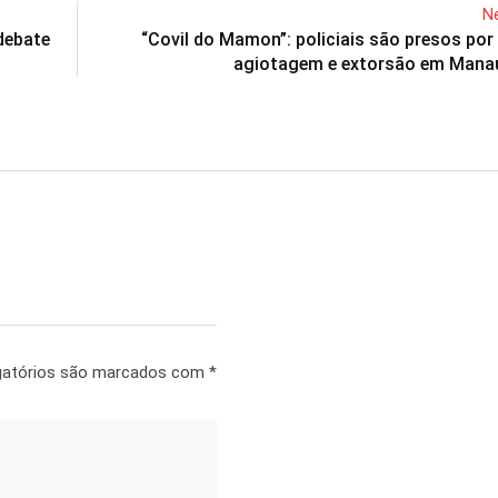
Ne
debate
“Covil do Mamon”: policiais são presos por
agiotagem e extorsão em Manau
gatórios são marcados com
*