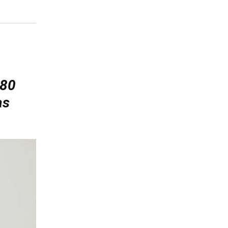
 80
as