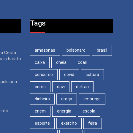
Tags
amazonas
bolsonaro
brasil
na Cesta
mais barato
caixa
cheia
coari
concurso
covid
cultura
pulsiona
curso
davi
detran
dinheiro
droga
emprego
ento
enem
energia
escola
esporte
exército
feira