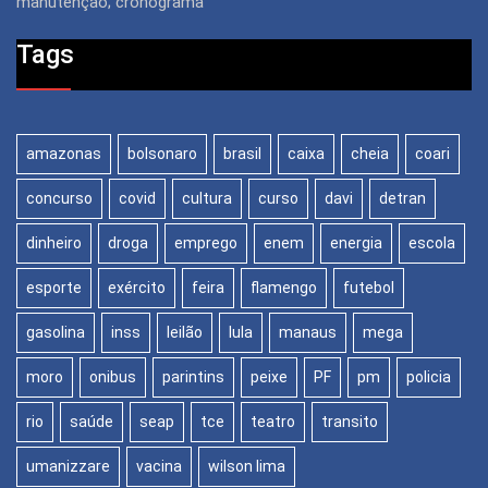
manutenção; cronograma
Tags
amazonas
bolsonaro
brasil
caixa
cheia
coari
concurso
covid
cultura
curso
davi
detran
dinheiro
droga
emprego
enem
energia
escola
esporte
exército
feira
flamengo
futebol
gasolina
inss
leilão
lula
manaus
mega
moro
onibus
parintins
peixe
PF
pm
policia
rio
saúde
seap
tce
teatro
transito
umanizzare
vacina
wilson lima