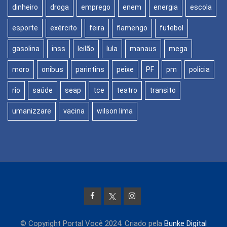
dinheiro
droga
emprego
enem
energia
escola
esporte
exército
feira
flamengo
futebol
gasolina
inss
leilão
lula
manaus
mega
moro
onibus
parintins
peixe
PF
pm
policia
rio
saúde
seap
tce
teatro
transito
umanizzare
vacina
wilson lima
© Copyright Portal Você 2024. Criado pela
Bunke Digital