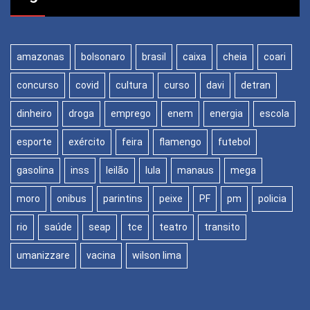
amazonas
bolsonaro
brasil
caixa
cheia
coari
concurso
covid
cultura
curso
davi
detran
dinheiro
droga
emprego
enem
energia
escola
esporte
exército
feira
flamengo
futebol
gasolina
inss
leilão
lula
manaus
mega
moro
onibus
parintins
peixe
PF
pm
policia
rio
saúde
seap
tce
teatro
transito
umanizzare
vacina
wilson lima